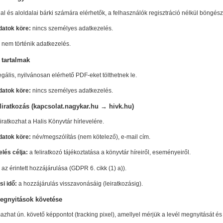
al és aloldalai bárki számára elérhetők, a felhasználók regisztráció nélkül böngészh
datok köre:
nincs személyes adatkezelés.
nem történik adatkezelés.
ő tartalmak
egális, nyilvánosan elérhető PDF-eket tölthetnek le.
datok köre:
nincs személyes adatkezelés.
feliratkozás (kapcsolat.nagykar.hu → hivk.hu)
iratkozhat a Halis Könyvtár hírlevelére.
datok köre:
név/megszólítás (nem kötelező), e-mail cím.
lés célja:
a feliratkozó tájékoztatása a könyvtár híreiről, eseményeiről.
az érintett hozzájárulása (GDPR 6. cikk (1) a)).
i idő:
a hozzájárulás visszavonásáig (leiratkozásig).
megnyitások követése
mazhat ún. követő képpontot (tracking pixel), amellyel mérjük a levél megnyitását és 