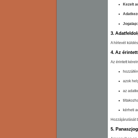
Kezelt a
Adatkeze
Jogalap:
3. Adatfeldo
A hírlevél küld
4. Az érintet
Az érintett kérel
hozzáféré
azok hely
az adatk
tiltakozh
kérheti 
Hozzájárulását b
5. Panaszjog