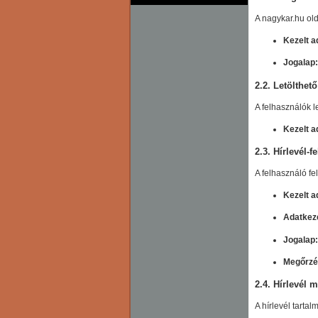
A nagykar.hu old
Kezelt a
Jogalap:
2.2. Letölthet
A felhasználók l
Kezelt a
2.3. Hírlevél-
A felhasználó fel
Kezelt a
Adatkeze
Jogalap:
Megőrzés
2.4. Hírlevél 
A hírlevél tartal