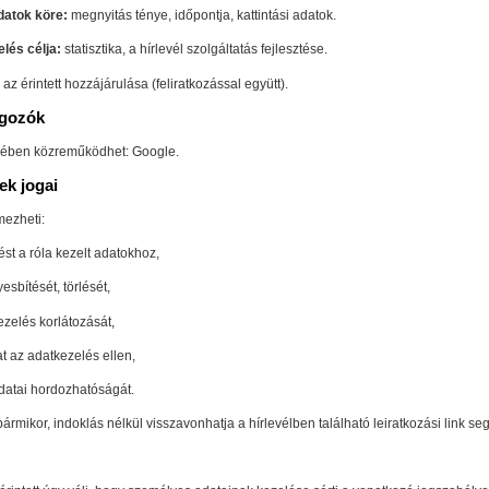
datok köre:
megnyitás ténye, időpontja, kattintási adatok.
lés célja:
statisztika, a hírlevél szolgáltatás fejlesztése.
az érintett hozzájárulása (feliratkozással együtt).
lgozók
ésében közreműködhet: Google.
tek jogai
mezheti:
st a róla kezelt adatokhoz,
esbítését, törlését,
ezelés korlátozását,
at az adatkezelés ellen,
adatai hordozhatóságát.
ármikor, indoklás nélkül visszavonhatja a hírlevélben található leiratkozási link seg