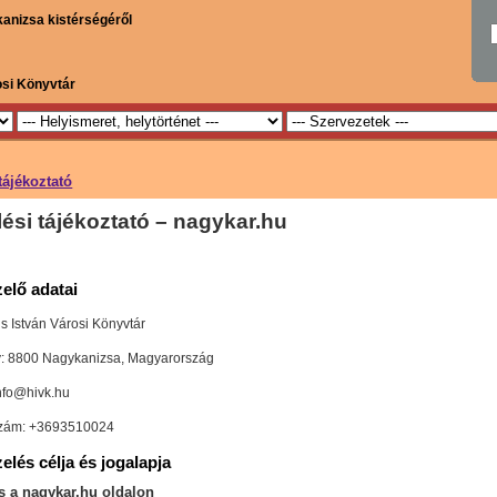
kanizsa kistérségéről
osi Könyvtár
tájékoztató
ési tájékoztató – nagykar.hu
zelő adatai
s István Városi Könyvtár
: 8800 Nagykanizsa, Magyarország
info@hivk.hu
szám: +3693510024
elés célja és jogalapja
s a nagykar.hu oldalon