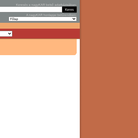
Keresés a nagyKAR belső adatbázisában:
A nagyKAR honlapjai betűrendben: