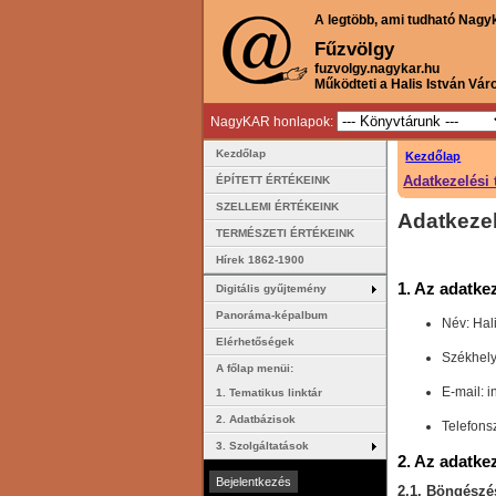
A legtöbb, ami tudható Nagy
Fűzvölgy
fuzvolgy.nagykar.hu
Működteti a Halis István Vár
NagyKAR honlapok:
Kezdőlap
Kezdőlap
Adatkezelési 
ÉPÍTETT ÉRTÉKEINK
SZELLEMI ÉRTÉKEINK
Adatkezel
TERMÉSZETI ÉRTÉKEINK
Hírek 1862-1900
1. Az adatke
Digitális gyűjtemény
Panoráma-képalbum
Név: Hali
Elérhetőségek
Székhely
A főlap menüi:
E-mail: 
1. Tematikus linktár
2. Adatbázisok
Telefon
3. Szolgáltatások
2. Az adatkez
2.1. Böngészé