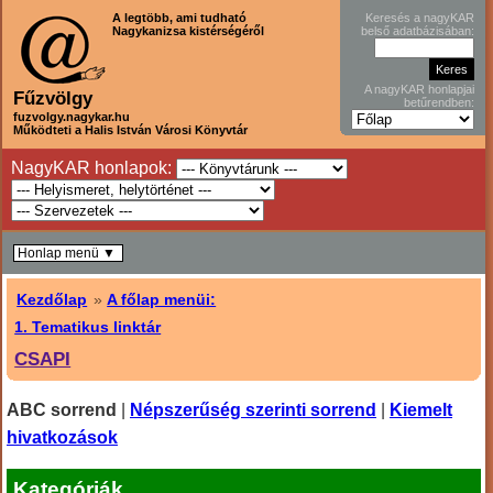
A legtöbb, ami tudható
Keresés a nagyKAR
Nagykanizsa kistérségéről
belső adatbázisában:
A nagyKAR honlapjai
Fűzvölgy
betűrendben:
fuzvolgy.nagykar.hu
Működteti a Halis István Városi Könyvtár
NagyKAR honlapok:
Honlap menü ▼
Kezdőlap
»
A főlap menüi:
1. Tematikus linktár
CSAPI
ABC sorrend
|
Népszerűség szerinti sorrend
|
Kiemelt
hivatkozások
Kategóriák