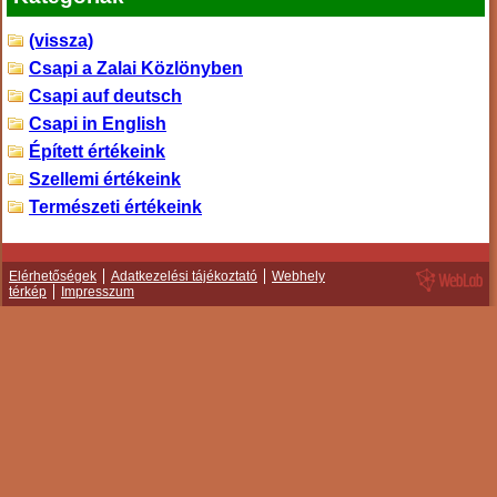
(vissza)
Csapi a Zalai Közlönyben
Csapi auf deutsch
Csapi in English
Épített értékeink
Szellemi értékeink
Természeti értékeink
Elérhetőségek
Adatkezelési tájékoztató
Webhely
térkép
Impresszum