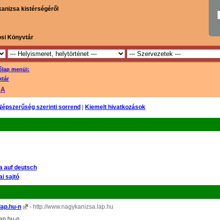
kanizsa kistérségéről
osi Könyvtár
őlap menüi:
ktár
SA
Népszerűség szerinti sorrend
|
Kiemelt hivatkozások
 auf deutsch
i sajtó
lap.hu-n
-
http://www.nagykanizsa.lap.hu
ap.hu-n