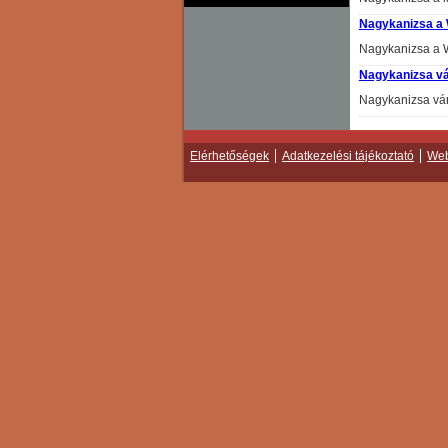
Nagykanizsa a 
Nagykanizsa a 
Nagykanizsa vá
Nagykanizsa vár
Elérhetőségek
Adatkezelési tájékoztató
Web