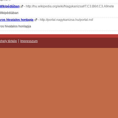
Wikipédiában
-
http://hu.wikipedia.org/wiki/Nagykanizsa#T.C3.B6rt.C3.A9nete
Wikipédiában
ros hivatalos honlapja
-
http://portal.nagykanizsa.hu/portal.nsf
os hivatalos honlapja
hely térkép
Impresszum