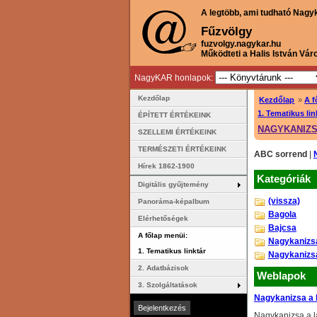
A legtöbb, ami tudható Nagy
Fűzvölgy
fuzvolgy.nagykar.hu
Működteti a Halis István Vár
NagyKAR honlapok:
Kezdőlap
Kezdőlap
»
A f
1. Tematikus lin
ÉPÍTETT ÉRTÉKEINK
NAGYKANIZ
SZELLEMI ÉRTÉKEINK
TERMÉSZETI ÉRTÉKEINK
ABC sorrend
|
Hírek 1862-1900
Kategóriák
Digitális gyűjtemény
(vissza)
Panoráma-képalbum
Bagola
Elérhetőségek
Bajcsa
A főlap menüi:
Nagykanizsa
1. Tematikus linktár
Nagykanizsa
2. Adatbázisok
Weblapok
3. Szolgáltatások
Nagykanizsa a 
Nagykanizsa a l