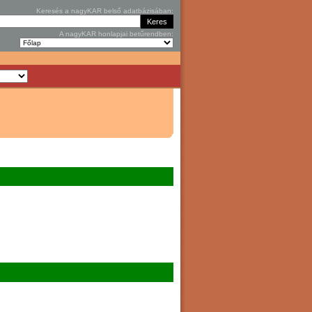
Keresés a nagyKAR belső adatbázisában:
A nagyKAR honlapjai betűrendben: