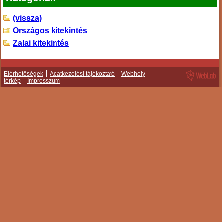
(vissza)
Országos kitekintés
Zalai kitekintés
Elérhetőségek
Adatkezelési tájékoztató
Webhely
térkép
Impresszum