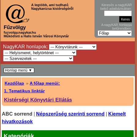
A legtöbb, ami tudható
Keresés a nagyKAR
Nagykanizsa kistérségéről
belső adatbázisában:
A nagyKAR honlapjai
Fűzvölgy
betűrendben:
fuzvolgy.nagykar.hu
Működteti a Halis István Városi Könyvtár
NagyKAR honlapok:
Honlap menü ▼
Kezdőlap
»
A főlap menüi:
1. Tematikus linktár
Kistérségi Könyvtári Ellátás
ABC sorrend
|
Népszerűség szerinti sorrend
|
Kiemelt
hivatkozások
Kategóriák