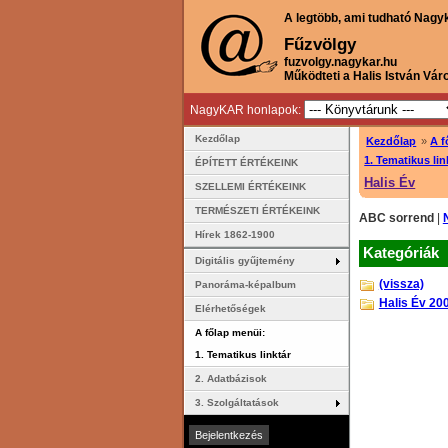
A legtöbb, ami tudható Nagy
Fűzvölgy
fuzvolgy.nagykar.hu
Működteti a Halis István Vár
NagyKAR honlapok:
Kezdőlap
Kezdőlap
»
A f
1. Tematikus lin
ÉPÍTETT ÉRTÉKEINK
Halis Év
SZELLEMI ÉRTÉKEINK
TERMÉSZETI ÉRTÉKEINK
ABC sorrend
|
Hírek 1862-1900
Kategóriák
Digitális gyűjtemény
(vissza)
Panoráma-képalbum
Halis Év 20
Elérhetőségek
A főlap menüi:
1. Tematikus linktár
2. Adatbázisok
3. Szolgáltatások