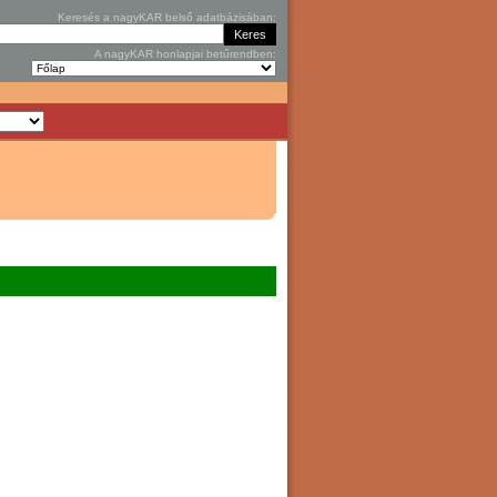
Keresés a nagyKAR belső adatbázisában:
A nagyKAR honlapjai betűrendben: