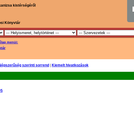
kanizsa kistérségéről
osi Könyvtár
őlap menüi:
ktár
Népszerűség szerinti sorrend
|
Kiemelt hivatkozások
05