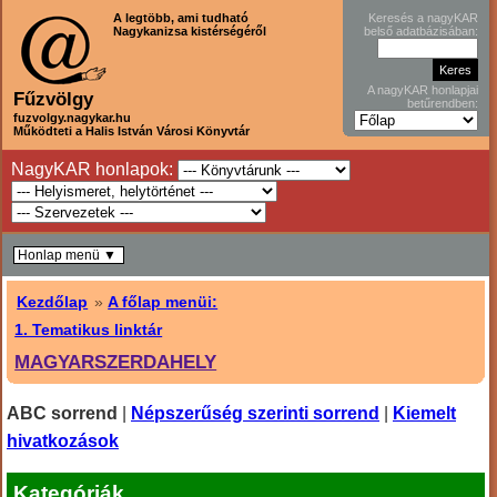
A legtöbb, ami tudható
Keresés a nagyKAR
Nagykanizsa kistérségéről
belső adatbázisában:
A nagyKAR honlapjai
Fűzvölgy
betűrendben:
fuzvolgy.nagykar.hu
Működteti a Halis István Városi Könyvtár
NagyKAR honlapok:
Honlap menü ▼
Kezdőlap
»
A főlap menüi:
1. Tematikus linktár
MAGYARSZERDAHELY
ABC sorrend
|
Népszerűség szerinti sorrend
|
Kiemelt
hivatkozások
Kategóriák