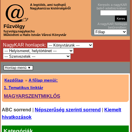
A legtöbb, ami tudható
Keresés a nagyKAR
Nagykanizsa kistérségéről
belső adatbázisában:
A nagyKAR honlapjai
Fűzvölgy
betűrendben:
fuzvolgy.nagykar.hu
Működteti a Halis István Városi Könyvtár
NagyKAR honlapok:
Honlap menü ▼
Kezdőlap
»
A főlap menüi:
1. Tematikus linktár
MAGYARSZENTMIKLÓS
ABC sorrend
|
Népszerűség szerinti sorrend
|
Kiemelt
hivatkozások
Kategóriák