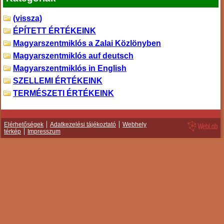
(vissza)
ÉPÍTETT ÉRTÉKEINK
Magyarszentmiklós a Zalai Közlönyben
Magyarszentmiklós auf deutsch
Magyarszentmiklós in English
SZELLEMI ÉRTÉKEINK
TERMÉSZETI ÉRTÉKEINK
Elérhetőségek
Adatkezelési tájékoztató
Webhely
térkép
Impresszum